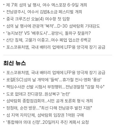
제 7회 섬의 날 행사, 여수 엑스포장 6-9일 개최
전남광주시, 여수서 김밥&소금 페스티벌 개최
중국 크루즈선 오늘(4) 여수항 첫 입항
섬의 날 행사에 관광객 '북적'…D-30 섬박람회 기대감도
'농지보전' VS '배후도시'…광양시, 돌파구 찾을까?
산단 침체, 고물가 이중고..여수 폐업 업소만 6백곳
포스코퓨처엠, 국내 배터리 업체에 LFP용 양극재 장기 공급
최신 뉴스
포스코퓨처엠, 국내 배터리 업체에 LFP용 양극재 장기 공급
로컬ESC]섬의 날 개막에 '들썩'…휴가철 전시·영화 '풍성'
책임수사관 선발 시험서 부정행위…전남경찰청 "감찰 착수"
도로 없애고 잔디광장..원상복구 '논란'
섬박람회 종합점검회의..시민 공개 토론회 형식 개최
정청래, 순천 방문..."최선 다해 전남광주 발전 지원"
섬 지역 자치단체, 섬박람회 입장권 1억원 구매
'통합해야 의대 신청'‥20일까지 추진 계획서 요청