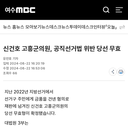
검
색
뉴스 홈
뉴스 모아보기
뉴스데스크
뉴스투데이
데스크인터뷰「오늘」
분야
신건호 고흥군의원, 공직선거법 위반 당선 무효
유민호 기자
입력 2024-08-22 16:20:19
수정 2024-08-22 16:53:06
조회수 66
지난 2022년 지방선거에서
선거구 주민에게 금품을 건넨 혐의로
재판에 넘겨진 신건호 고흥군의원의
당선 무효형이 확정됐습니다.
대법원 3부는