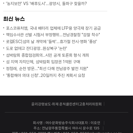
'농지보전' VS '배후도시'…광양시, 돌파구 찾을까?
최신 뉴스
포스코퓨처엠, 국내 배터리 업체에 LFP용 양극재 장기 공급
책임수사관 선발 시험서 부정행위…전남경찰청 "감찰 착수"
로컬ESC]섬의 날 개막에 '들썩'…휴가철 전시·영화 '풍성'
도로 없애고 잔디광장..원상복구 '논란'
섬박람회 종합점검회의..시민 공개 토론회 형식 개최
섬 지역 자치단체, 섬박람회 입장권 1억원 구매
정청래, 순천 방문..."최선 다해 전남광주 발전 지원"
'통합해야 의대 신청'‥20일까지 추진 계획서 요청
윤리강령
보도·취재 준칙
클린센터
고충처리위원회
회사명 : 여수문화방송주식회사
대표자 : 이호인
주소: 전남광주통합특별시 여수시 문수로 135