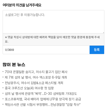
여러분의 의견을 남겨주세요
※ 댓글 작성시 상대방에 대한 배려와 책임을 담아 깨끗한 댓글 환경에 동참해 주세
요.
등록
0/
300
많이 본 뉴스
70대 온열질환 숨지고, 저수지 물고기 집단 폐사
제 7회 섬의 날 행사, 여수 엑스포장 6-9일 개최
전남광주시, 여수서 김밥&소금 페스티벌 개최
중국 크루즈선 오늘(4) 여수항 첫 입항
섬의 날 행사에 관광객 '북적'…D-30 섬박람회 기대감도
포스코퓨처엠, 국내 배터리 업체에 LFP용 양극재 장기 공급
책임수사관 선발 시험서 부정행위…전남경찰청 "감찰 착수"