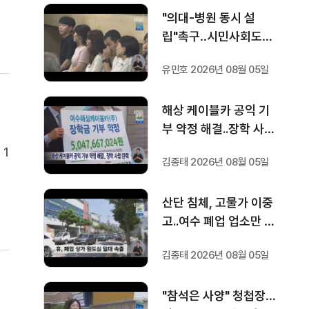
클
"의대-병원 동시 설
무
립"촉구‥시민사회도
'한뜻'
유민호 2026년 08월 05일
해상 케이블카 공익 기
부 약정 해결..장학 사업
탄력
 1
김종태 2026년 08월 05일
는
에
산단 침체, 고물가 이중
시
고..여수 폐업 업소만 6
백곳
김종태 2026년 08월 05일
"참석은 사양" 청첩장…