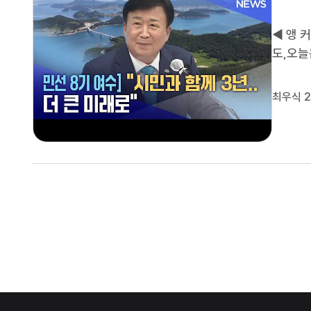
◀ 앵 
도,오늘
역 지정
혔습니다
최우식 2
기강 문