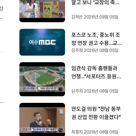
알고 보니 '교장의 축의
강
금 사기'
소
김하은 2026년 08월 05일
물
포스코 노조, 중노위 조
정 연장 권고 수용...교섭
김주희 2026년 08월 05일
재개
임관식 감독 홈팬들과
언쟁..."서포터즈 응원
보이콧 선언"
김주희 2026년 08월 05일
이
1
안도걸 의원 "전남 동부
도
권 산업 전환 이끌겠다"
최황지 2026년 08월 05일