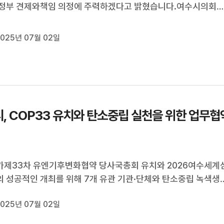
시정부 견제와책임 의정에 주력하겠다고 밝혔습니다.여수시의회
),제8대 후반기 1년 기자간담회를 갖고지난해 정치적 격변기 속
과 함께 지역의 중심을 지켰다며,산단위기에 따른 민생 회복과 
025년 07월 02일
시민 체감 입법과 현...
, COP33 유치와 탄소중립 실천을 위한 업무협
제33차 유엔기후변화협약 당사국총회 유치와 2026여수세계
 성공적인 개최를 위해 7개 유관 기관·단체와 탄소중립 녹색생
무협약을 체결했습니다.이번 협약은일회용품 사용을 줄이고 탄
025년 07월 02일
소에 참여하는일상 속 녹색생활 실천을 장려하기 위한 것으로,시
시관리공단, 소상공인연합...