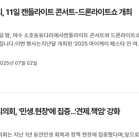
, 11일 캔들라이트 콘서트-드론라이트쇼 개최
1일 밤, 여수 소호동동다리에서캔들라이트 콘서트와 드론라이트
집니다.이번 행사는지난달 개최된 ‘2025 마이케이 페스타 인 여
연계 행사로,기상 악화 때문에 연기된 바 있으며,현악 4중주팀의 
상블과 함께공중 점화 기능이 탑재된 천 대의 드론이 대규모 군
025년 07월 02일
일 예정입니다.여수시는 ...
의회, '민생.현장'에 집중...'견제.책임' 강화
회는 지난 1년 동안민생 회복과 정책 현장에 집중했다며,앞으로