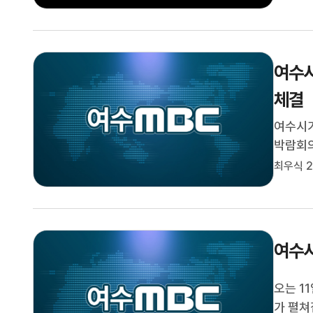
여수시
체결
여수시가
박람회의
실천 업
최우식 2
배출 감
회와 도
여수시
오는 1
가 펼쳐