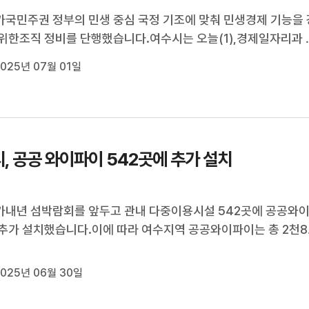
국민주권 정부의 민생 중심 국정 기조에 맞춰 민생경제 기능을 
위한조직 정비를 단행했습니다.여수시는 오늘(1),경제일자리과 
기능을 민생경제팀과 소상공인팀, 전통시장팀, 기업지원팀 등으로
025년 07월 01일
,민선 8기 현안 사업 마무리를 위해 문화재단지원TF팀과수산
등의 부서 명칭을 변경...
, 공공 와이파이 542곳에 추가 설치
내년 섬박람회를 앞두고 관내 다중이용시설 542곳에 공공와
추가 설치했습니다.이에 따라 여수지역 공공와이파이는 총 2천8
확대됐으며, 특히 유동 인구가 많은 오동도와 웅천친수공원에는 
로 기존 장비보다 10배 이상 빠른 와이파이를 설치해안정적인 인
025년 06월 30일
속 환경을 제공하게 됐습니...