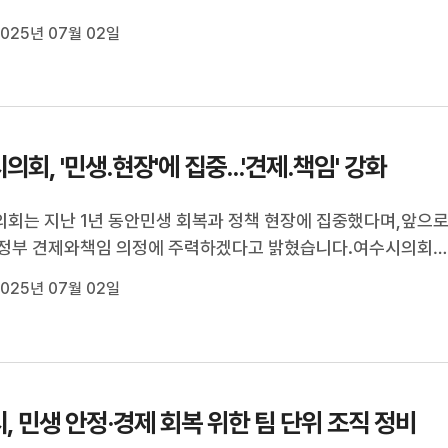
연계 행사로,기상 악화 때문에 연기된 바 있으며,현악 4중주팀의 
025년 07월 02일
상블과 함께공중 점화 기능이 탑재된 천 대의 드론이 대규모 군
일 예정입니다.여수시는 ...
의회, '민생.현장'에 집중...'견제.책임' 강화
회는 지난 1년 동안민생 회복과 정책 현장에 집중했다며,앞으로
시정부 견제와책임 의정에 주력하겠다고 밝혔습니다.여수시의회
),제8대 후반기 1년 기자간담회를 갖고지난해 정치적 격변기 속
025년 07월 02일
과 함께 지역의 중심을 지켰다며,산단위기에 따른 민생 회복과 
시민 체감 입법과 현...
, 민생 안정·경제 회복 위한 팀 단위 조직 정비