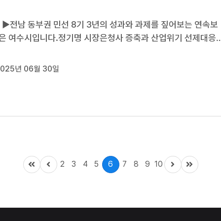
커 ▶전남 동부권 민선 8기 3년의 성과와 과제를 짚어보는 연속보
은 여수시입니다.정기명 시장은청사 증축과 산업위기 선제대응
,섬박람회 성공 개최와 COP33 유치 등,3주년의 성과와 계획을
.또, 재선 도전에 대한 질문에는 즉답을 피했고최근 반복된 공
025년 06월 30일
제에 대해서는거듭 고개를 ...
2
3
4
5
6
7
8
9
10