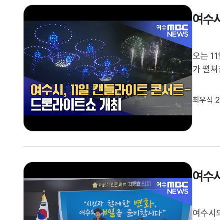
여수시
오는 1
가 펼쳐
수’의 
래식 앙
최우식 2
를 선보
여수시
여수시의