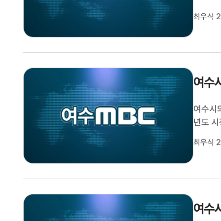
수’의 
최우식 2
래식 앙
를 선보
여수시
여수시의
년도 
오늘(2
최우식 2
서도시민
정 감시,
여수시