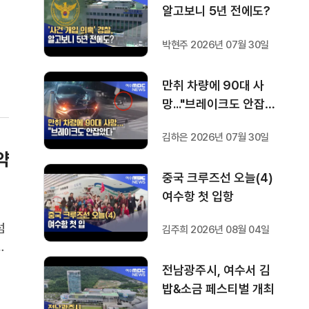
는
알고보니 5년 전에도?
에
박현주 2026년 07월 30일
시
만취 차량에 90대 사
망..."브레이크도 안잡았
다"
김하은 2026년 07월 30일
약
중국 크루즈선 오늘(4)
여수항 첫 입항
섬
김주희 2026년 08월 04일
활
소
전남광주시, 여수서 김
의
밥&소금 페스티벌 개최