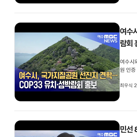
여수시
람회 
여수시
원 인증
근, 시
최우식 2
한 벤치
조에 맞
민선 