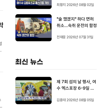
최황지 2026년 08월 02일
"술 깼겠지" 하다 면허
약
취소…숙취 운전의 함정
전재웅 2026년 07월 31일
섬
활
소
최신 뉴스
의
제 7회 섬의 날 행사, 여
수 엑스포장 6-9일 개
최
쇼
김종태 2026년 08월 05일