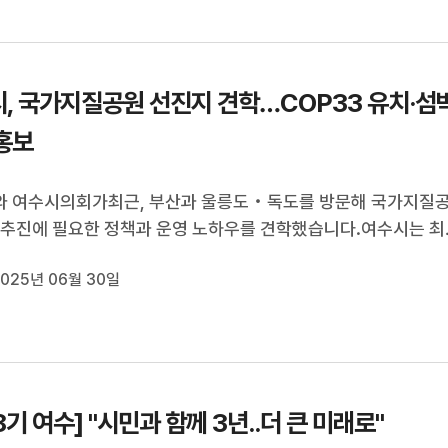
, 국가지질공원 선진지 견학…COP33 유치·섬
홍보
와 여수시의회가최근, 부산과 울릉도‧독도를 방문해 국가지질
 추진에 필요한 정책과 운영 노하우를 견학했습니다.여수시는 최
의회 다도해지질유산연구회와 함께 여수형 지오투어리즘 실현을 
025년 06월 30일
마킹에 나서,국가지질공원 인증 전략을 수립하고새 정부의 정책 
춰 지역 특성에 맞는 지속...
8기 여수] "시민과 함께 3년..더 큰 미래로"