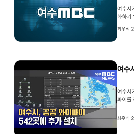
여수시가
화하기 
속 팀 
최우식 2
재편하고
안전팀 
여수시
여수시가
파이를 
곳으로 
내 최초
최우식 2
터넷 접