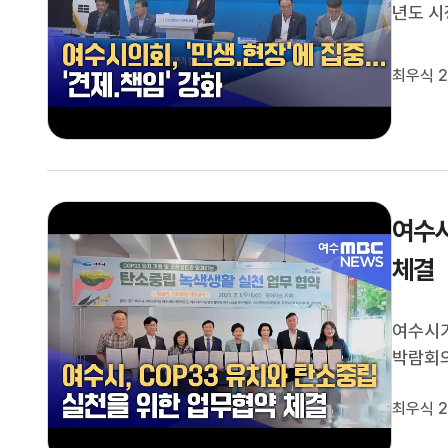
년도 
오늘(2
서도시민
최우식 2
정 감시,
여수시
체결
여수시가
박람회의
실천 업
최우식 2
배출 감
회와 도