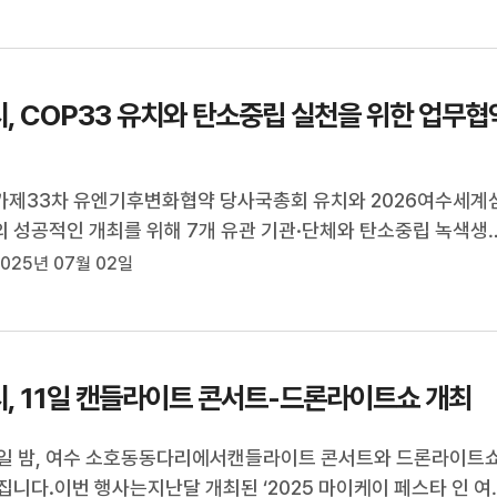
, COP33 유치와 탄소중립 실천을 위한 업무협
제33차 유엔기후변화협약 당사국총회 유치와 2026여수세계
 성공적인 개최를 위해 7개 유관 기관·단체와 탄소중립 녹색생
무협약을 체결했습니다.이번 협약은일회용품 사용을 줄이고 탄
025년 07월 02일
소에 참여하는일상 속 녹색생활 실천을 장려하기 위한 것으로,시
시관리공단, 소상공인연합...
, 11일 캔들라이트 콘서트-드론라이트쇼 개최
1일 밤, 여수 소호동동다리에서캔들라이트 콘서트와 드론라이트
집니다.이번 행사는지난달 개최된 ‘2025 마이케이 페스타 인 여