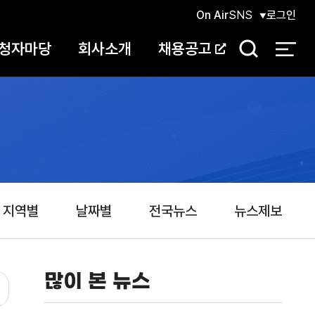
On Air
SNS
로그인
청자마당
회사소개
채용공고
검
색
지역별
날짜별
전국뉴스
뉴스제보
많이 본 뉴스