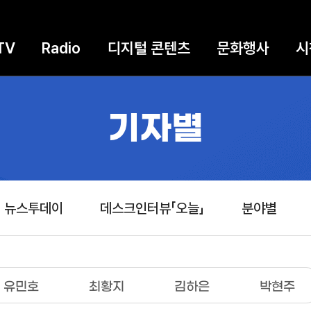
TV
Radio
디지털 콘텐츠
문화행사
시
기자별
뉴스투데이
데스크인터뷰「오늘」
분야별
유민호
최황지
김하은
박현주