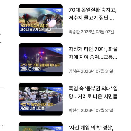
70대 온열질환 숨지고,
저수지 물고기 집단 폐
사
박승환 2026년 08월 03일
쇼
클
자전거 타던 70대, 화물
무
차에 치여 숨져…교통사
고 잇따라
김하은 2026년 07월 31일
폭염 속 '동부권 의대' 열
망…거리로 나온 시민들
박현주 2026년 07월 31일
 1
'사건 개입 의혹' 경찰,