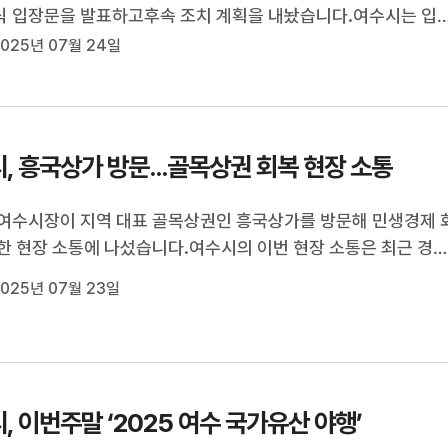
 입장문을 발표하고후속 조치 계획을 내놨습니다.여수시는 입
해매년 정기적인 친절 교육과 현장 점검을 실시해 왔지만이번과 
025년 07월 24일
절 사례가 발생해 심려를 끼쳐드려 죄송하다며 공식 사과하고,이
음식업계의 서비스 ...
, 흥국상가 방문...골목상권 회복 현장 소통
여수시장이 지역 대표 골목상권인 흥국상가를 방문해 민생경제 
한 현장 소통에 나섰습니다.여수시의 이번 현장 소통은 최근 경
 장기화되는 상황에서지역 상인들과의 간담회를 통해골목상권의
025년 07월 23일
안을 모색하고 실질적인 민생경제 지원 방안을 논의하기 위해 마
.여수시는 특히,이번 ...
, 이번주말 ‘2025 여수 국가유산 야행’