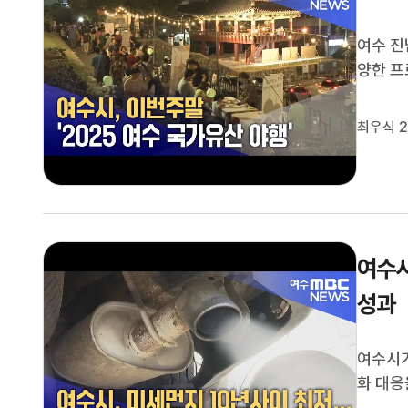
여수 진
양한 프
수 진남
며,오후
최우식 2
테마로 
여수시
성과
여수시가
화 대응
다.여수