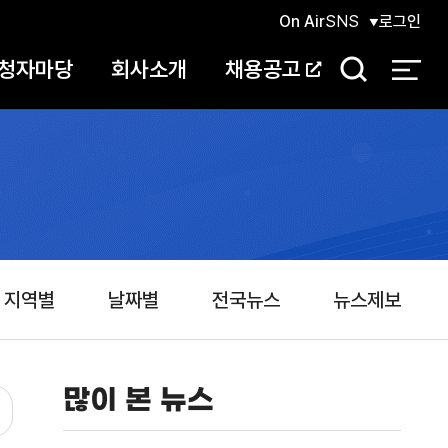
On Air
SNS
로그인
청자마당
회사소개
채용공고
검
색
지역별
날짜별
전국뉴스
뉴스제보
많이 본 뉴스