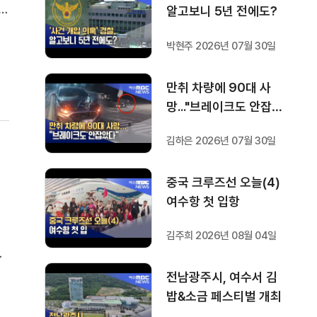
위
알고보니 5년 전에도?
기
박현주 2026년 07월 30일
론
만취 차량에 90대 사
망..."브레이크도 안잡았
다"
김하은 2026년 07월 30일
중국 크루즈선 오늘(4)
여수항 첫 입항
관
김주희 2026년 08월 04일
장
같
전남광주시, 여수서 김
를
밥&소금 페스티벌 개최