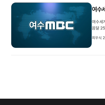
여수세
여수세
음달 2
과 사무
최우식 2
설은 물
업자를 