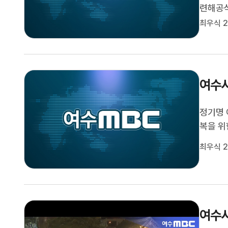
련해공식
문을 통
최우식 2
은 불친
계기로 
여수시
정기명 
복을 위
침체가
최우식 2
회복 방
됐습니다
여수시