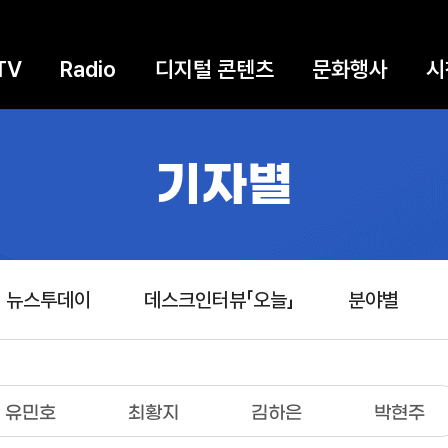
TV
Radio
디지털 콘텐츠
문화행사
시
기자별
뉴스투데이
데스크인터뷰「오늘」
분야별
유민호
최황지
김하은
박현주