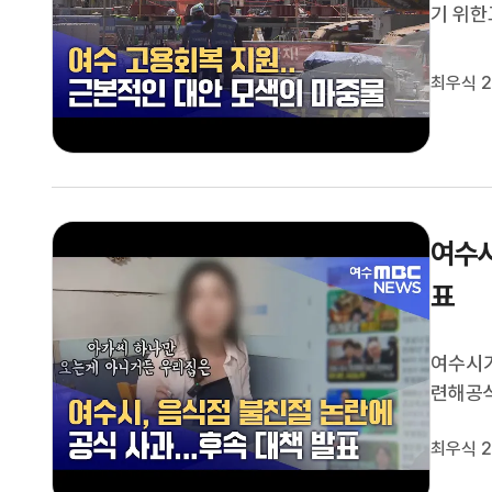
기 위한
기에 대
대하는 
최우식 2
전남 경
여수시
표
여수시가
련해공식
문을 통
최우식 2
은 불친
계기로 