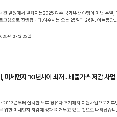
남관 일원에서 펼쳐지는2025 여수 국가유산 야행이 이번 주말, 
로그램으로 진행됩니다.여수시는 오는 25일과 26일, 이틀동안
관의 밤이라는 부제로2025 여수 국가유산 야행을 개최할 예정
 6시 30분부터 10시 30분까지야경과 야로, 야사, 야식 등, 7야
025년 07월 22일
다채롭게 펼쳐집니다.여수...
, 미세먼지 10년사이 최저...배출가스 저감 사업
 2017년부터 실시한 노후 경유차 조기폐차 지원사업으로기후
을 위한 미세먼지 저감에 성과를 거두고 있는 것으로 나타났습니
시는 올해 35억 원의 예산으로 천477대의 노후 경유차 등, 201