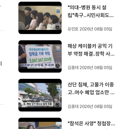
장
"의대-병원 동시 설
같
립"촉구‥시민사회도
를
'한뜻'
유민호 2026년 08월 05일
해상 케이블카 공익 기
부 약정 해결..장학 사업
탄력
회
김종태 2026년 08월 05일
기
산단 침체, 고물가 이중
련
고..여수 폐업 업소만 6
백곳
김종태 2026년 08월 05일
"참석은 사양" 청첩장…