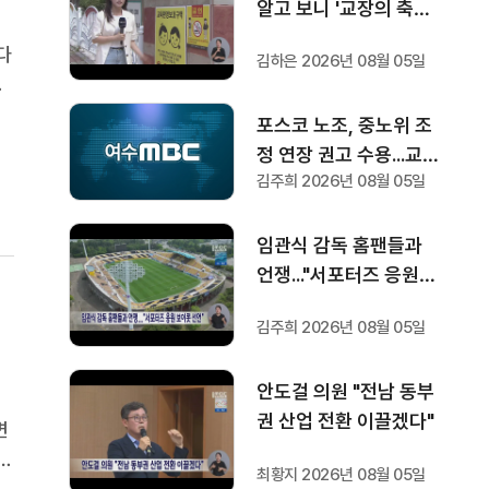
알고 보니 '교장의 축의
금 사기'
다
김하은 2026년 08월 05일
여
이
포스코 노조, 중노위 조
를
정 연장 권고 수용...교섭
김주희 2026년 08월 05일
재개
임관식 감독 홈팬들과
언쟁..."서포터즈 응원
보이콧 선언"
김주희 2026년 08월 05일
안도걸 의원 "전남 동부
권 산업 전환 이끌겠다"
변
최황지 2026년 08월 05일
7