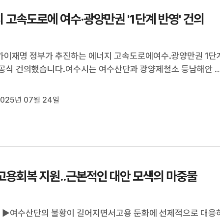
 고속도로에 여수·광양만권 '1단계 반영' 건의
이재명 정부가 추진하는 에너지 고속도로에여수.광양만권 1단
공식 건의했습니다.여수시는 여수산단과 광양제철소 등남해안 
있는 광양만권 산업단지의 RE100 달성을 위해 2030년 구축 예
지 고속도로 1단계 사업에여수.광양만권을 포함시켜 달라며,국
025년 07월 24일
회와 국회, 산업통상자원...
고용회복 지원..근본적인 대안 모색의 마중물
커 ▶여수산단의 불황이 길어지면서고용 둔화에 선제적으로 대응