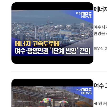
에너지
여수시가
반영을 
심부에 
인 에너
최우식 2
기획위원
여수 
◀ 앵 