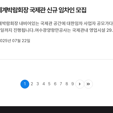
계박람회장 국제관 신규 임차인 모집
계박람회장 내비어있는 국제관 공간에 대한임차 사업자 공모가
5일까지 진행됩니다.여수광양항만공사는 국제관내 영업시설 29
실 5곳 등, 34곳의 공실을 대상으로카페와 식당, 편의점 등 상업
025년 07월 22일
론, 전시·체험시설 등 다양한 문화시설이 입주할 수 있도록임차 
모집한다고 밝혔습니다....
1
2
3
4
5
6
7
8
9