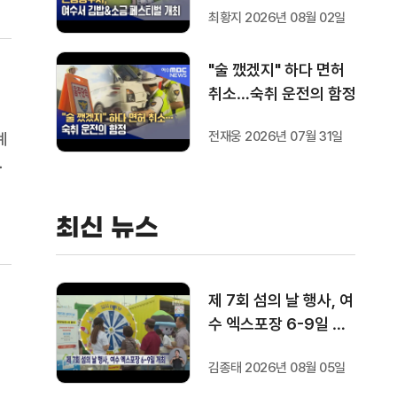
최황지 2026년 08월 02일
"술 깼겠지" 하다 면허
취소…숙취 운전의 함정
전재웅 2026년 07월 31일
계
중
정
정
최신 뉴스
제 7회 섬의 날 행사, 여
수 엑스포장 6-9일 개
최
김종태 2026년 08월 05일
관