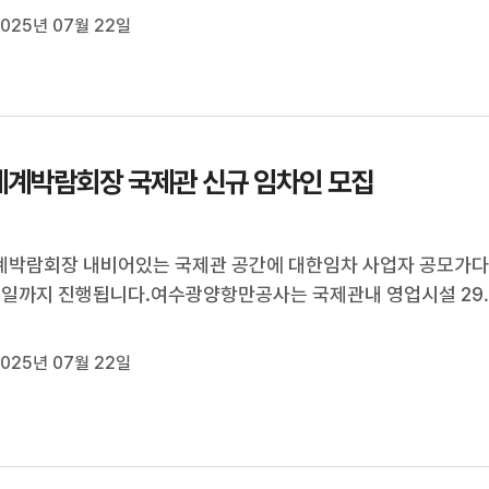
025년 07월 22일
지금까지 9천 240대를 조기 폐차했으며,그 결과, 지난해 연평균
와 초미세먼지 농도가측정이...
계박람회장 국제관 신규 임차인 모집
계박람회장 내비어있는 국제관 공간에 대한임차 사업자 공모가
5일까지 진행됩니다.여수광양항만공사는 국제관내 영업시설 29
실 5곳 등, 34곳의 공실을 대상으로카페와 식당, 편의점 등 상업
론, 전시·체험시설 등 다양한 문화시설이 입주할 수 있도록임차 
025년 07월 22일
모집한다고 밝혔습니다....