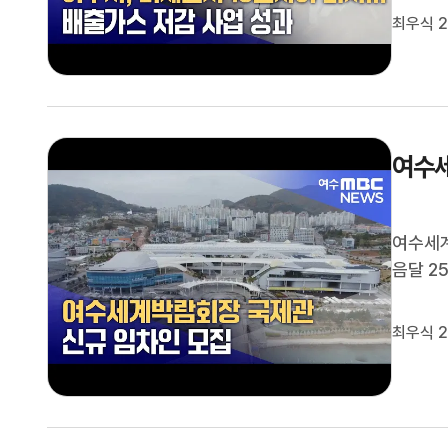
최우식 2
년부터 
미세먼지
여수세
여수세
음달 2
과 사무
설은 물
최우식 2
업자를 