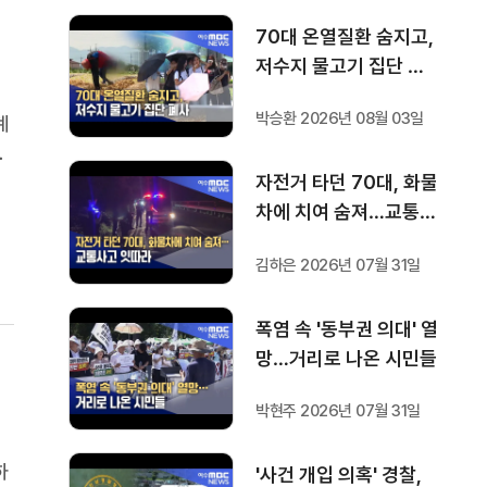
70대 온열질환 숨지고,
저수지 물고기 집단 폐
사
박승환 2026년 08월 03일
계
중
정
자전거 타던 70대, 화물
정
차에 치여 숨져…교통사
고 잇따라
김하은 2026년 07월 31일
폭염 속 '동부권 의대' 열
망…거리로 나온 시민들
박현주 2026년 07월 31일
하
'사건 개입 의혹' 경찰,