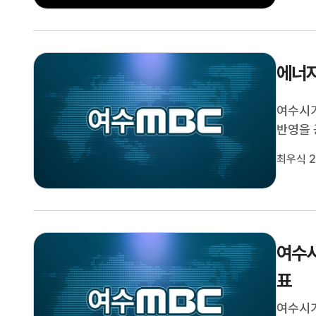
에너지
여수시가
반영을 
심부에 
최우식 2
인 에너
기획위원
여수시
표
여수시가