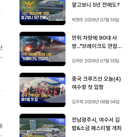
알고보니 5년 전에도?
박현주 2026년 07월 30일
만취 차량에 90대 사
망..."브레이크도 안잡았
난
다"
김하은 2026년 07월 30일
을
는
중국 크루즈선 오늘(4)
여수항 첫 입항
김주희 2026년 08월 04일
전남광주시, 여수서 김
에
밥&소금 페스티벌 개최
들