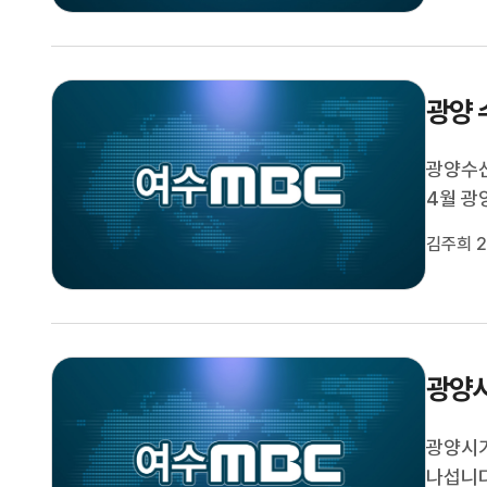
청 등 
광양 
광양수산
4월 광
위해지난
김주희 2
선정했으
해양수산
광양시
광양시가
나섭니다