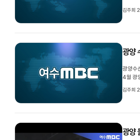
의 구명
김주희 2
역 내 
청 등 
광양 
광양수산
4월 광
위해지난
김주희 2
선정했으
해양수산
광양 