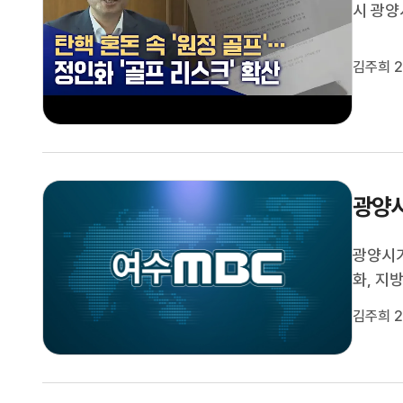
시 광양
사실이 
였지만 
김주희 2
니다.◀
광양시
광양시
화, 지
달빛 어
김주희 2
행정서비
플랫폼 