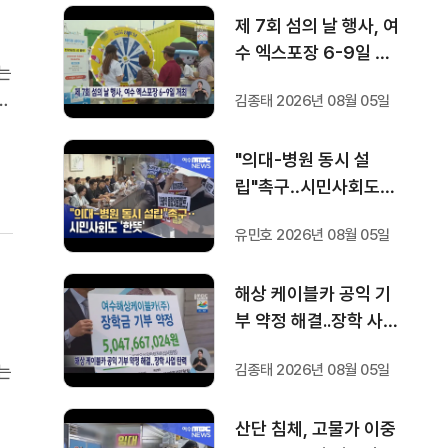
제 7회 섬의 날 행사, 여
수 엑스포장 6-9일 개
는
최
)
김종태 2026년 08월 05일
서
"의대-병원 동시 설
립"촉구‥시민사회도
'한뜻'
유민호 2026년 08월 05일
긴
해상 케이블카 공익 기
부 약정 해결..장학 사업
탄력
김종태 2026년 08월 05일
는
물
산단 침체, 고물가 이중