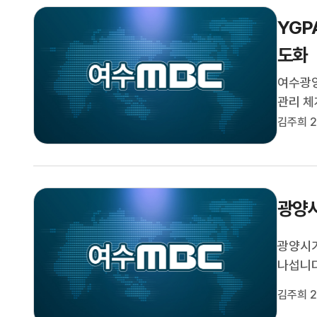
YGP
도화
여수광양
관리 
와 업무
김주희 2
지보수사
설 소규모
광양시
광양시가
나섭니다
의 구명
김주희 2
역 내 