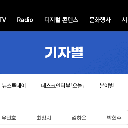
TV
Radio
디지털 콘텐츠
문화행사
시
기자별
뉴스투데이
데스크인터뷰「오늘」
분야별
유민호
최황지
김하은
박현주