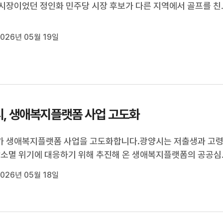
시장이었던 정인화 민주당 시장 후보가 다른 지역에서 골프를 친
확인됐습니다.후보측은 당시 신중하지 못했다며 뒤늦게 고개를 
선거를 코앞에 두고 파장이 커지고 있습니다.김주희 기자가 보도
026년 05월 19일
 END ▶◀ 리포트 ▶비상계...
, 생애복지플랫폼 사업 고도화
가 생애복지플랫폼 사업을 고도화합니다.광양시는 저출생과 고
방소멸 위기에 대응하기 위해 추진해 온 생애복지플랫폼의 공공심
린이 병원 운영 등 400여 종의 사업을 시민 맞춤형 복지, 디지털
026년 05월 18일
스를 강화한 430여종의 사업으로 고도화합니다. 시는 생애복
구축 이후 4년 연속 인구...