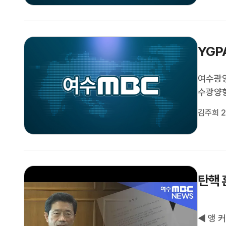
에서 화
하던 근
YGP
여수광양
수광양항
직 내 
김주희 2
영 개선
반을 원
탄핵 
◀ 앵 