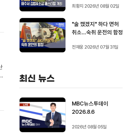
지
최황지 2026년 08월 02일
요
"술 깼겠지" 하다 면허
취소…숙취 운전의 함정
전재웅 2026년 07월 31일
난
최신 뉴스
을
는
MBC뉴스투데이
2026.8.6
2026년 08월 05일
긴