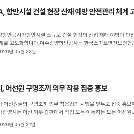
A, 항만시설 건설 현장 산재 예방 안전관리 체계 
항만공사가항만시설 소규모 건설 현장의 산업 재해 예방과 안
체계를 고도화합니다.여수광양항만공사는 한국스마트안전보건협
협약을 체결하고 생성형 AI 기반 안전관리시스템 구축,항만시설
026년 05월 22일
업 유형별 특성을 고려한 스마트 안전기술 적용 컨설팅 등항만
 건설 현장 내 산업 ...
, 어선원 구명조끼 의무 착용 집중 홍보
 어선원들의 구명조끼 의무 착용법의 시행을 앞두고 집중 홍보
광양시는 어선 외부 갑판에서 작업 또는 이동하는 모든 어선원
조끼 착용을 의무화하는 '어선안전조업법'의 7월 시행을 앞두고 
026년 05월 21일
주요 항포구 홍보 현수막 게시, 전광판 홍보, 유관기관 합동 지도 