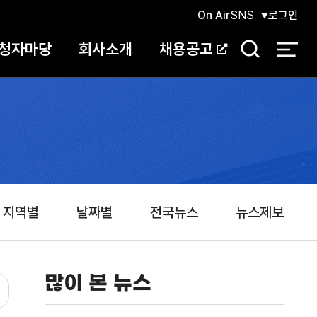
On Air
SNS
로그인
청자마당
회사소개
채용공고
검
색
지역별
날짜별
전국뉴스
뉴스제보
많이 본 뉴스