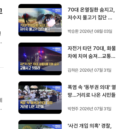
고
70대 온열질환 숨지고,
저수지 물고기 집단 폐
사
박승환 2026년 08월 03일
전
회
자전거 타던 70대, 화물
 유
차에 치여 숨져…교통사
시
고 잇따라
김하은 2026년 07월 31일
폭염 속 '동부권 의대' 열
망…거리로 나온 시민들
에
들
박현주 2026년 07월 31일
지
요
'사건 개입 의혹' 경찰,