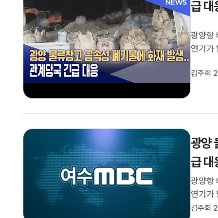
급 대
광양항 
연기가 
오전 8
김주희 2
화재로 
근로자에
광양 
급 대
광양항 
연기가 
(20)
김주희 2