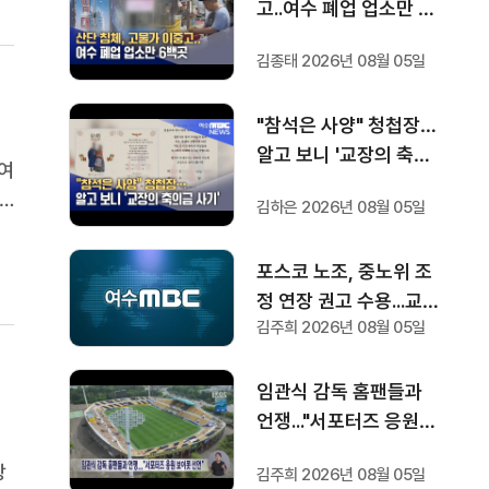
고..여수 폐업 업소만 6
백곳
김종태 2026년 08월 05일
"참석은 사양" 청첩장…
알고 보니 '교장의 축의
여
금 사기'
김하은 2026년 08월 05일
운
전
포스코 노조, 중노위 조
정 연장 권고 수용...교섭
김주희 2026년 08월 05일
재개
임관식 감독 홈팬들과
언쟁..."서포터즈 응원
보이콧 선언"
당
김주희 2026년 08월 05일