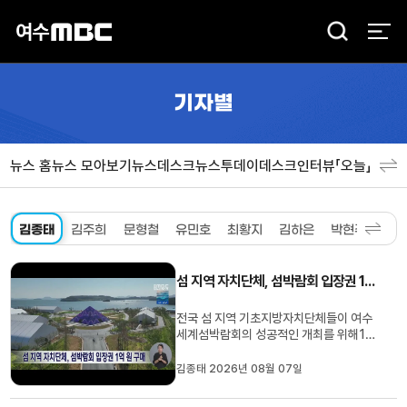
검
색
기자별
뉴스 홈
뉴스 모아보기
뉴스데스크
뉴스투데이
데스크인터뷰「오늘」
분야
김종태
김주희
문형철
유민호
최황지
김하은
박현주
섬 지역 자치단체, 섬박람회 입장권 1억원 구매
전국 섬 지역 기초지방자치단체들이 여수
세계섬박람회의 성공적인 개최를 위해1억
원 상당의 입장권을 사전 구매했습니다.이
번 결정은여수에서 열린섬 지역 기초단체
김종태 2026년 08월 07일
장 협의회에서 이뤄졌으며섬박람회가 대한
민국 섬의 생태·문화적 가치를 세계에 알리