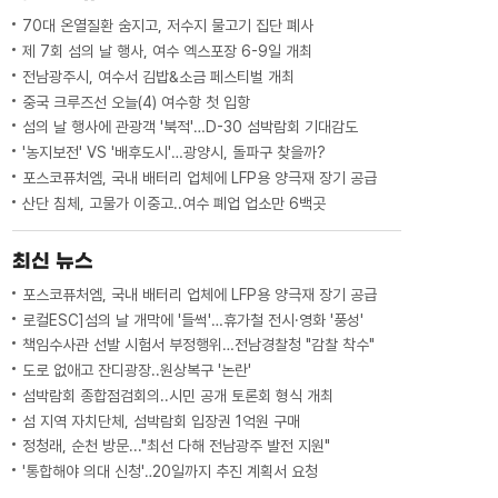
았습니다.여수 장학회는 기부...
70대 온열질환 숨지고, 저수지 물고기 집단 폐사
제 7회 섬의 날 행사, 여수 엑스포장 6-9일 개최
전남광주시, 여수서 김밥&소금 페스티벌 개최
중국 크루즈선 오늘(4) 여수항 첫 입항
섬의 날 행사에 관광객 '북적'…D-30 섬박람회 기대감도
'농지보전' VS '배후도시'…광양시, 돌파구 찾을까?
포스코퓨처엠, 국내 배터리 업체에 LFP용 양극재 장기 공급
산단 침체, 고물가 이중고..여수 폐업 업소만 6백곳
최신 뉴스
포스코퓨처엠, 국내 배터리 업체에 LFP용 양극재 장기 공급
로컬ESC]섬의 날 개막에 '들썩'…휴가철 전시·영화 '풍성'
책임수사관 선발 시험서 부정행위…전남경찰청 "감찰 착수"
도로 없애고 잔디광장..원상복구 '논란'
섬박람회 종합점검회의..시민 공개 토론회 형식 개최
섬 지역 자치단체, 섬박람회 입장권 1억원 구매
정청래, 순천 방문..."최선 다해 전남광주 발전 지원"
'통합해야 의대 신청'‥20일까지 추진 계획서 요청