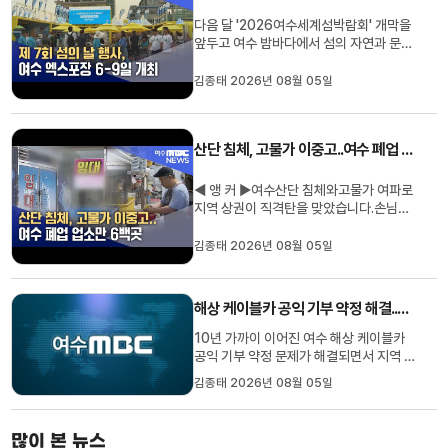
다음 달 '2026여수세계섬박람회' 개막을
앞두고 여수 밤바다에서 섬의 자연과 문화
를 체험하는 축제가 열립니다.행정안전부
는 내일(6일)부터 나흘간 여수 세계엑스포
김종태 2026년 08월 05일
장 일원에서 '낭만 충전, 섬'을 주제로 섬의
날 기념행사를 개최합니다.올해로 7번째
열리는 이번 행사는지역민 3천여 명이 참
산단 침체, 고물가 이중고..여수 폐업 업소만 6백곳
석한 가운데기념식에 이어가수...
◀ 앵 커 ▶여수산단 침체와고물가 여파로
지역 상권이 직격탄을 맞았습니다.손님들
이 큰 폭으로 줄어여수 원도심을 중심으로
폐업한 음식점만 6백여곳에 이르러지역 경
김종태 2026년 08월 05일
기 활성화에 적신호가 켜졌습니다.김종태
기자가 취재했습니다.점심시간 여수시 학
동의 한 음식점60석 가까운 테이블에손님
해상 케이블카 공익 기부 약정 해결..장학 사업 탄력
은 한곳도 없습니다.10여 년째 유...
10년 가까이 이어진 여수 해상 케이블카
공익 기부 약정 문제가 해결되면서 지역 장
학사업이 탄력을 받게 됐습니다. 여수시 인
김종태 2026년 08월 05일
재 육성장학회에 따르면 지난해 12월 체결
된 장학금 기부 약정에 따라올해 1월과 5
월 두 차례에 걸쳐여수 해상 케이블카 측으
많이 본 뉴스
로부터 공익 기부금 50억4천여만원을 받