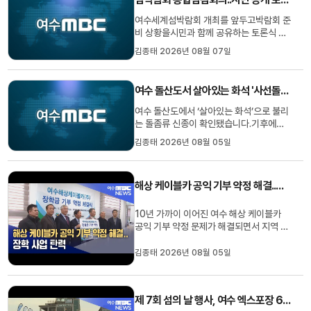
등영유아가 주로 이용하는 시설에서발생
비율이 높은 것으로 나타났습니다....
여수세계섬박람회 개최를 앞두고박람회 준
비 상황을시민과 함께 공유하는 토론식 회
의가 열렸습니다.여수시는 오늘시청 동백
김종태 2026년 08월 07일
실에서섬 박람회조직위원회와 지원단이 참
석한 가운데섬 박람회 종합 점검회의를 갖
고박람회 준비 상황과 교통대책 등을 논의
여수 돌산도서 살아있는 화석 '사선돌좀' 확인
했습니다여수시는 이번 회의를기존 보고
방식에서 벗어나토론 중심으로 ...
여수 돌산도에서 ‘살아있는 화석’으로 불리
는 돌좀류 신종이 확인됐습니다.기후에너
지환경부 산하 국립호남권생물자원관은 돌
김종태 2026년 08월 05일
산도 금오산 일대에서 확보한 표본을 분류
학적으로 연구한 결과, 한반도 돌좀류 13
번째 신종인 ‘사선돌좀’을 확인했다고 밝혔
해상 케이블카 공익 기부 약정 해결..장학 사업 탄력
습니다.한반도 돌좀류 목록에 신종이 추가
된 것은 2001년까지 12종이 ...
10년 가까이 이어진 여수 해상 케이블카
공익 기부 약정 문제가 해결되면서 지역 장
학사업이 탄력을 받게 됐습니다.여수시 인
재 육성장학회에 따르면 지난해 12월 체결
김종태 2026년 08월 05일
된 장학금 기부 약정에 따라올해 1월과 5
월 두 차례에 걸쳐여수 해상 케이블카 측으
로부터 공익 기부금 50억4천여만원을 받
제 7회 섬의 날 행사, 여수 엑스포장 6-9일 개최
았습니다.여수 장학회는 기부금...