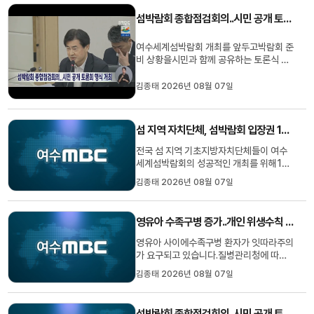
는 핵심 계기가 될 것이라는 섬 지자체들의
섬박람회 종합점검회의..시민 공개 토론회 형식 개최
공감대에서 비롯됐습니다.20...
여수세계섬박람회 개최를 앞두고박람회 준
비 상황을시민과 함께 공유하는 토론식 회
의가 열렸습니다.여수시는 오늘시청 동백
실에서섬 박람회조직위원회와 지원단이 참
김종태 2026년 08월 07일
석한 가운데섬 박람회 종합 점검회의를 갖
고박람회 준비 상황과 교통대책 등을 논의
했습니다여수시는 이번 회의를기존 보고
섬 지역 자치단체, 섬박람회 입장권 1억원 구매
방식에서 벗어나토론 중심으로 ...
전국 섬 지역 기초지방자치단체들이 여수
세계섬박람회의 성공적인 개최를 위해1억
원 상당의 입장권을 사전 구매했습니다.이
김종태 2026년 08월 07일
번 결정은여수에서 열린섬 지역 기초단체
장 협의회에서 이뤄졌으며섬박람회가 대한
민국 섬의 생태·문화적 가치를 세계에 알리
영유아 수족구병 증가..개인 위생수칙 준수 당부
는 핵심 계기가 될 것이라는 섬 지자체들의
공감대에서 비롯됐습니다.20...
영유아 사이에수족구병 환자가 잇따라주의
가 요구되고 있습니다.질병관리청에 따르
면최근 수족구병 의심 환자가12주간 33배
김종태 2026년 08월 07일
늘었으며6세 이하 영유아의 의심환자 비율
도외래환자 천명 당 48.3명에 이르고 있
습니다.특히 어린이집과 유치원키즈카페
섬박람회 종합점검회의..시민 공개 토론회 형식 개최